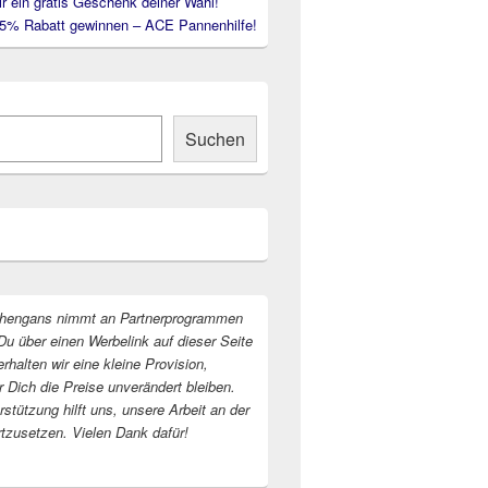
ir ein gratis Geschenk deiner Wahl!
35% Rabatt gewinnen – ACE Pannenhilfe!
Suchen
hengans nimmt an Partnerprogrammen
Du über einen Werbelink auf dieser Seite
erhalten wir eine kleine Provision,
r Dich die Preise unverändert bleiben.
stützung hilft uns, unsere Arbeit an der
rtzusetzen. Vielen Dank dafür!