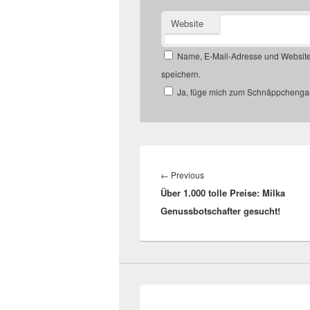
Website
Name, E-Mail-Adresse und Website
speichern.
Ja, füge mich zum Schnäppchengan
Beitragsnavigation
Previous
←
Previous
Über 1.000 tolle Preise: Milka
post:
Genussbotschafter gesucht!