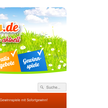
ebote
Search
Suche
for:
 Gewinnspiele mit Sofortgewinn!