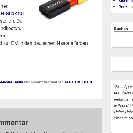
Sicher d
einen
Bis zu 
B-Stick für
stellen, Du
andkosten.
Suchen
nem
d zur EM in den deutschen Nationalfarben
endete Deals
und gekennzeichnet mit
Deals
,
EM
,
Gratis
*Schnäppc
teil. Wenn 
einkaufst, 
während fü
Deine Unter
Website fo
ommentar