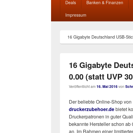
Deals
Banken & Finanzen
Impressum
16 Gigabyte Deutschland USB-Stick
16 Gigabyte Deut
0.00 (statt UVP 3
Veröffentlicht am
16. Mai 2016
von
Sch
Der beliebte Online-Shop von
druckerzubehoer.de
bietet k
Druckerpatronen in guter Qualit
bekannte Hersteller schon ab 
an. Im Rahmen einer limitierte