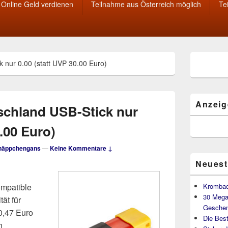
Online Geld verdienen
Teilnahme aus Österreich möglich
Te
Primärer
 nur 0.00 (statt UVP 30.00 Euro)
Seitenleisten
Widget-
Bereich
Anzeig
schland USB-Stick nur
0.00 Euro)
näppchengans
—
Keine Kommentare ↓
Neuest
ompatible
Krombac
30 Mega
ät für
Geschen
0,47 Euro
Die Best
n