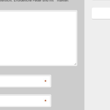
fentlicht.
Erforderliche Felder sind mit
*
markiert
*
*