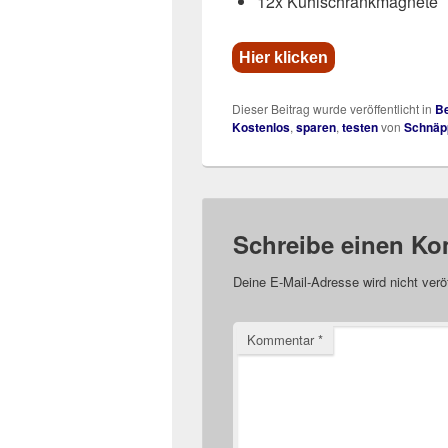
12x Kühlschrankmagnete
Hier klicken
Dieser Beitrag wurde veröffentlicht in
Be
Kostenlos
,
sparen
,
testen
von
Schnäp
Schreibe einen K
Deine E-Mail-Adresse wird nicht veröf
Kommentar
*