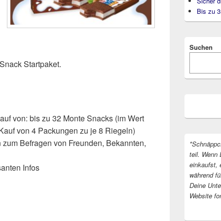
Sicher d
Bis zu 
Suchen
Snack Startpaket.
auf von: bis zu 32 Monte Snacks (im Wert
Kauf von 4 Packungen zu je 8 Riegeln)
n zum Befragen von Freunden, Bekannten,
*Schnäppc
teil. Wenn 
einkaufst, 
santen Infos
während fü
Deine Unter
Website fo