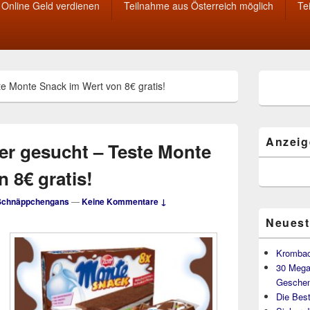
Online Geld verdienen
Teilnahme aus Österreich möglich
Te
Primärer
te Monte Snack im Wert von 8€ gratis!
Seitenleisten
Widget-
Bereich
Anzeig
ter gesucht – Teste Monte
 8€ gratis!
Schnäppchengans
—
Keine Kommentare ↓
Neuest
Krombac
30 Mega
Geschen
Die Best