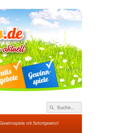
ebote
Search
Suche
for:
 Gewinnspiele mit Sofortgewinn!