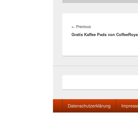
Beitragsnavigation
Previous
←
Previous
Gratis Kaffee Pads von CoffeeRoya
post:
Seitenfuß-
Datenschutzerklärung
Impres
Menü