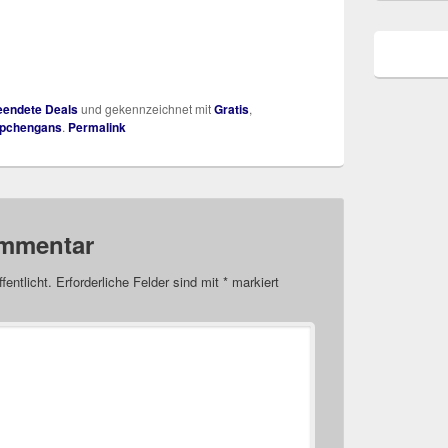
endete Deals
und gekennzeichnet mit
Gratis
,
pchengans
.
Permalink
ommentar
fentlicht.
Erforderliche Felder sind mit
*
markiert