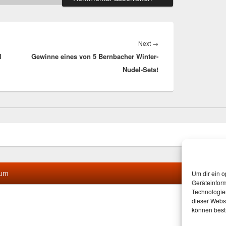
Next
Next
→
l
Gewinne eines von 5 Bernbacher Winter-
post:
Nudel-Sets!
sum
Um dir ein o
Geräteinfor
Technologien
dieser Websi
können best