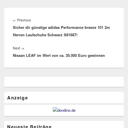
Beitragsnavigation
Previous
←
Previous
Sicher dir günstige adidas Performance breeze 101 2m
post:
Herren Laufschuhe Schwarz S81687!
Next
Next
→
Nissan LEAF im Wert von ca. 35.000 Euro gewinnen
post:
Primärer
Seitenleisten
Widget-
Bereich
Anzeige
Neueste Beiträge