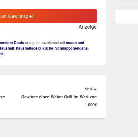
zum Gewinnspiel
Anzeige
endete Deals
und gekennzeichnet mit
essen und
Haushalt
,
haushaltsgeld
,
küche
,
Schnäppchengans
,
nk
Next
Next
→
rze
Gewinne einen Weber Grill im Wert von
post:
1.000€