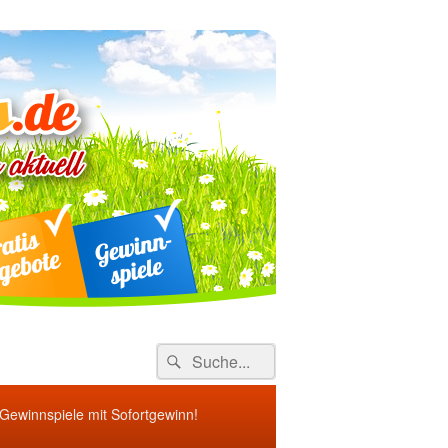
ebote
Search
Suche
for:
 Gewinnspiele mit Sofortgewinn!