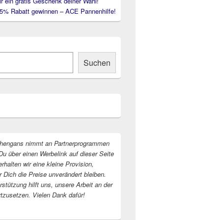
ir ein gratis Geschenk deiner Wahl!
35% Rabatt gewinnen – ACE Pannenhilfe!
Suchen
hengans nimmt an Partnerprogrammen
Du über einen Werbelink auf dieser Seite
erhalten wir eine kleine Provision,
r Dich die Preise unverändert bleiben.
stützung hilft uns, unsere Arbeit an der
rtzusetzen. Vielen Dank dafür!