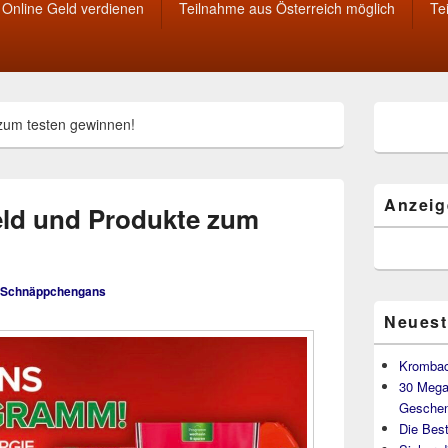
Online Geld verdienen
Teilnahme aus Österreich möglich
Te
Primärer
 zum testen gewinnen!
Seitenleisten
Widget-
Bereich
Anzeig
eld und Produkte zum
Schnäppchengans
Neuest
Krombac
30 Mega
Geschen
Die Best