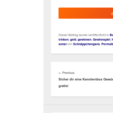
Dieser Beitrag wurde veröffentlicht in
Be
trinken
,
geld
,
gewinnen
,
Gewinnspiel
,
sonst
von
Schnäppchengans
.
Permali
Beitragsnavigation
Previous
←
Previous
Sicher dir eine Kennlernbox Gewü
post:
gratis!