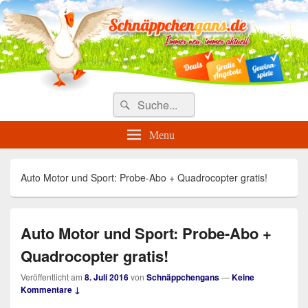
Täglich die besten Gewinnspiele
und Angebote
Search
Suche
for:
Menu
Auto Motor und Sport: Probe-Abo + Quadrocopter gratis!
Auto Motor und Sport: Probe-Abo +
Quadrocopter gratis!
Veröffentlicht am
8. Juli 2016
von
Schnäppchengans
—
Keine
Kommentare ↓