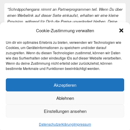
*Schnäppchengans nimmt an Partnerprogrammen teil. Wenn Du über
einen Werbelink auf dieser Seite einkaufst, erhalten wir eine kleine
Provision, während für Dich die Preise unverändert bleiben. Deine
Unterstützung hilft uns, unsere Arbeit an der Website fortzusetzen.
Cookie-Zustimmung verwalten
Vielen Dank dafür!
Um dir ein optimales Erlebnis zu bieten, verwenden wir Technologien wie
Cookies, um Geräteinformationen zu speichern und/oder darauf
zuzugreifen. Wenn du diesen Technologien zustimmst, können wir Daten
wie das Surfverhalten oder eindeutige IDs auf dieser Website verarbeiten.
Wenn du deine Zustimmung nicht erteilst oder zurückziehst, können
bestimmte Merkmale und Funktionen beeinträchtigt werden.
Akzeptieren
Ablehnen
Einstellungen ansehen
Copyright © 2026
Täglich die besten Gewinnspiele und Angebote
. All Rights Reserved.
Datenschutzerklärung
Datenschutzerklärung
Impressum
Theme: Catch Box by
Catch Themes