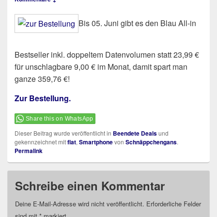
Bis 05. Juni gibt es den Blau All-in
Bestseller inkl. doppeltem Datenvolumen statt 23,99 €
für unschlagbare 9,00 € im Monat, damit spart man
ganze 359,76 €!
Zur Bestellung.
Share this on WhatsApp
Dieser Beitrag wurde veröffentlicht in
Beendete Deals
und
gekennzeichnet mit
flat
,
Smartphone
von
Schnäppchengans
.
Permalink
Schreibe einen Kommentar
Deine E-Mail-Adresse wird nicht veröffentlicht.
Erforderliche Felder
sind mit
*
markiert