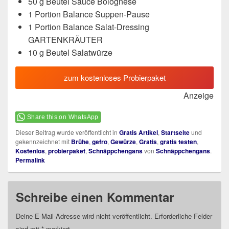
50 g Beutel Sauce Bolognese
1 Portion Balance Suppen-Pause
1 Portion Balance Salat-Dressing
GARTENKRÄUTER
10 g Beutel Salatwürze
zum kostenloses Probierpaket
Anzeige
Share this on WhatsApp
Dieser Beitrag wurde veröffentlicht in
Gratis Artikel
,
Startseite
und
gekennzeichnet mit
Brühe
,
gefro
,
Gewürze
,
Gratis
,
gratis testen
,
Kostenlos
,
probierpaket
,
Schnäppchengans
von
Schnäppchengans
.
Permalink
Schreibe einen Kommentar
Deine E-Mail-Adresse wird nicht veröffentlicht.
Erforderliche Felder
sind mit
*
markiert