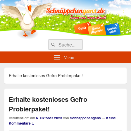
Täglich die besten Gewinnspiele
und Angebote
Search
Suche
for:
Menu
Erhalte kostenloses Gefro Probierpaket!
Erhalte kostenloses Gefro
Probierpaket!
Veröffentlicht am
6. Oktober 2023
von
Schnäppchengans
—
Keine
Kommentare ↓