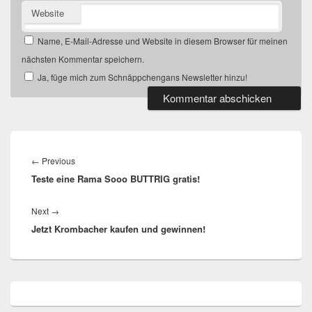
Website
Name, E-Mail-Adresse und Website in diesem Browser für meinen
nächsten Kommentar speichern.
Ja, füge mich zum Schnäppchengans Newsletter hinzu!
Beitragsnavigation
Previous
←
Previous
Teste eine Rama Sooo BUTTRIG gratis!
post:
Next
Next
→
Jetzt Krombacher kaufen und gewinnen!
post:
Primärer
Seitenleisten
Widget-