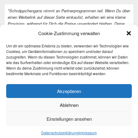
*Schnäppchengans nimmt an Partnerprogrammen teil. Wenn Du über
einen Werbelink auf dieser Seite einkaufst, erhalten wir eine kleine
Provision, während für Dich die Preise unverändert bleiben. Deine
Unterstützung hilft uns, unsere Arbeit an der Website fortzusetzen.
Cookie-Zustimmung verwalten
Vielen Dank dafür!
Um dir ein optimales Erlebnis zu bieten, verwenden wir Technologien wie
Cookies, um Geräteinformationen zu speichern und/oder darauf
zuzugreifen. Wenn du diesen Technologien zustimmst, können wir Daten
wie das Surfverhalten oder eindeutige IDs auf dieser Website verarbeiten.
Wenn du deine Zustimmung nicht erteilst oder zurückziehst, können
bestimmte Merkmale und Funktionen beeinträchtigt werden.
Akzeptieren
Ablehnen
Einstellungen ansehen
Copyright © 2026
Täglich die besten Gewinnspiele und Angebote
. All Rights Reserved.
Datenschutzerklärung
Datenschutzerklärung
Impressum
Theme: Catch Box by
Catch Themes