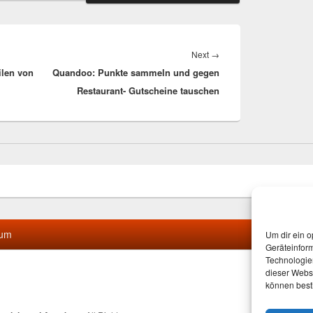
Next
Next
→
len von
Quandoo: Punkte sammeln und gegen
post:
Restaurant- Gutscheine tauschen
sum
Um dir ein o
Geräteinfor
Technologien
dieser Websi
können best