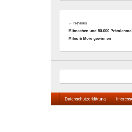
Beitragsnavigation
Previous
←
Previous
Mitmachen und 50.000 Prämienmei
post:
Miles & More gewinnen
Seitenfuß-
Datenschutzerklärung
Impres
Menü