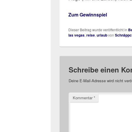
Zum Gewinnspiel
Dieser Beitrag wurde veröffentlicht in
Be
las vegas
,
reise
,
urlaub
von
Schnäppc
Schreibe einen K
Deine E-Mail-Adresse wird nicht veröf
Kommentar
*