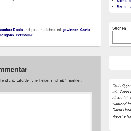
Sicher d
Bis zu 
Suchen
endete Deals
und gekennzeichnet mit
gewinnen
,
Gratis
,
hengans
.
Permalink
ommentar
fentlicht.
Erforderliche Felder sind mit
*
markiert
*Schnäppc
teil. Wenn 
einkaufst, 
während fü
Deine Unter
Website fo