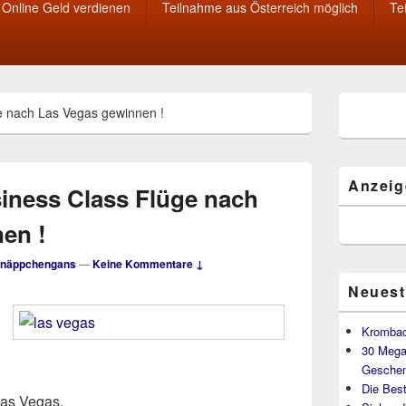
Online Geld verdienen
Teilnahme aus Österreich möglich
Te
Primärer
ge nach Las Vegas gewinnen !
Seitenleisten
Widget-
Bereich
Anzeig
siness Class Flüge nach
en !
näppchengans
—
Keine Kommentare ↓
Neuest
Krombac
30 Mega
Geschen
Die Best
Las Vegas.