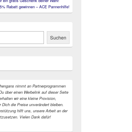
ir ein gratis Geschenk deiner Wahl!
35% Rabatt gewinnen – ACE Pannenhilfe!
Suchen
hengans nimmt an Partnerprogrammen
Du über einen Werbelink auf dieser Seite
erhalten wir eine kleine Provision,
r Dich die Preise unverändert bleiben.
stützung hilft uns, unsere Arbeit an der
rtzusetzen. Vielen Dank dafür!