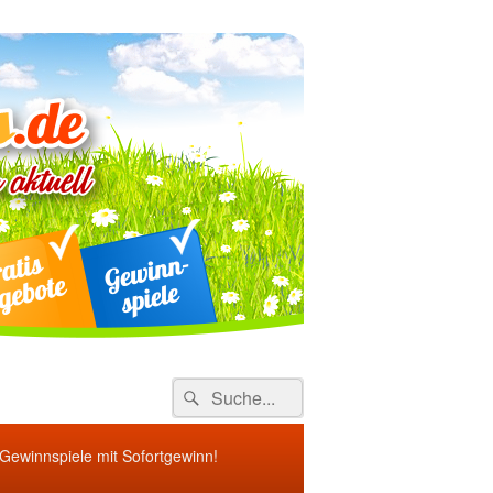
ebote
Search
Suche
for:
 Gewinnspiele mit Sofortgewinn!