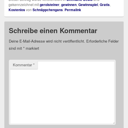
gekennzeichnet mit
gerolsteiner
,
gewinnen
,
Gewinnspiel
,
Gratis
,
Kostenlos
von
Schnäppchengans
.
Permalink
Schreibe einen Kommentar
Deine E-Mail-Adresse wird nicht veröffentlicht.
Erforderliche Felder
sind mit
*
markiert
Kommentar
*