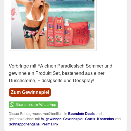
Verbringe mit FA einen Paradiesisch Sommer und
gewinne ein Produkt Set, bestehend aus einer
Duschcreme, Flüssigseife und Deospray!
Zum Gewinnspiel
Share this on WhatsApp
Dieser Beitrag wurde veröffentlicht in
Beendete Deals
und
gekennzeichnet mit
fa
,
gewinnen
,
Gewinnspiel
,
Gratis
,
Kostenlos
von
Schnäppchengans
.
Permalink