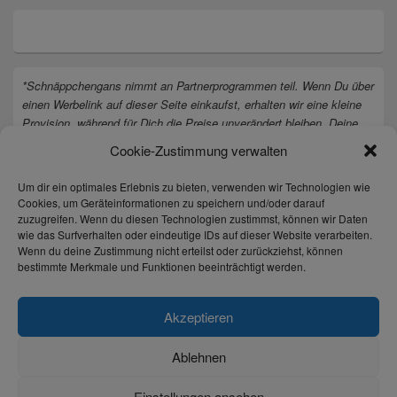
*Schnäppchengans nimmt an Partnerprogrammen teil. Wenn Du über
einen Werbelink auf dieser Seite einkaufst, erhalten wir eine kleine
Provision, während für Dich die Preise unverändert bleiben. Deine
Unterstützung hilft uns, unsere Arbeit an der Website fortzusetzen.
Cookie-Zustimmung verwalten
Vielen Dank dafür!
Um dir ein optimales Erlebnis zu bieten, verwenden wir Technologien wie
Cookies, um Geräteinformationen zu speichern und/oder darauf
zuzugreifen. Wenn du diesen Technologien zustimmst, können wir Daten
wie das Surfverhalten oder eindeutige IDs auf dieser Website verarbeiten.
Wenn du deine Zustimmung nicht erteilst oder zurückziehst, können
bestimmte Merkmale und Funktionen beeinträchtigt werden.
Akzeptieren
Ablehnen
Einstellungen ansehen
Copyright © 2026
Täglich die besten Gewinnspiele und Angebote
. All Rights Reserved.