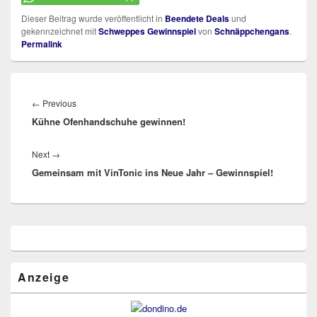
Dieser Beitrag wurde veröffentlicht in
Beendete Deals
und
gekennzeichnet mit
Schweppes Gewinnspiel
von
Schnäppchengans
.
Permalink
Beitragsnavigation
Previous
←
Previous
Kühne Ofenhandschuhe gewinnen!
post:
Next
Next
→
Gemeinsam mit VinTonic ins Neue Jahr – Gewinnspiel!
post:
Primärer
Seitenleisten
Widget-
Bereich
Anzeige