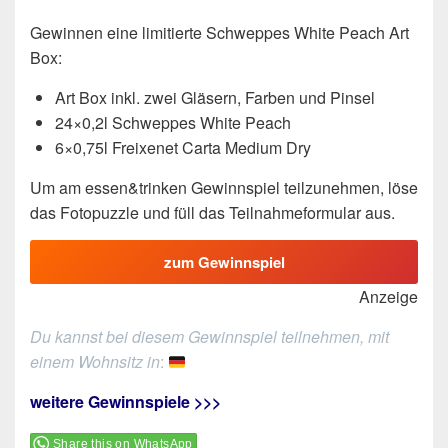
Gewinnen eine limitierte Schweppes White Peach Art
Box:
Art Box inkl. zwei Gläsern, Farben und Pinsel
24×0,2l Schweppes White Peach
6×0,75l Freixenet Carta Medium Dry
Um am essen&trinken Gewinnspiel teilzunehmen, löse
das Fotopuzzle und füll das Teilnahmeformular aus.
zum Gewinnspiel
Anzeige
Du kannst bei diesem Gewinnspiel teilnehmen, mit
einem Wohnsitz in
:
weitere Gewinnspiele >>>
Share this on WhatsApp