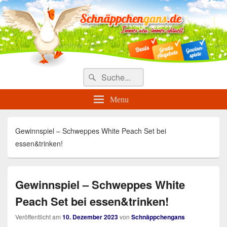
Täglich die besten Gewinnspiele
und Angebote
Search
Suche
for:
Menu
Gewinnspiel – Schweppes White Peach Set bei
essen&trinken!
Gewinnspiel – Schweppes White
Peach Set bei essen&trinken!
Veröffentlicht am
10. Dezember 2023
von
Schnäppchengans