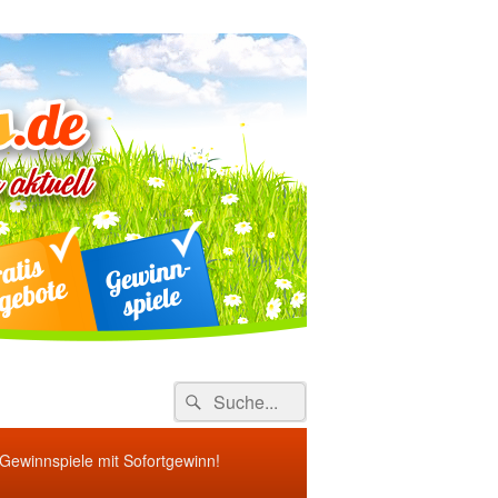
ebote
Search
Suche
for:
 Gewinnspiele mit Sofortgewinn!