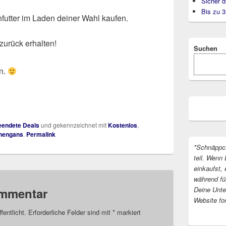
Sicher d
Bis zu 
nfutter im Laden deiner Wahl kaufen.
zurück erhalten!
Suchen
n.
endete Deals
und gekennzeichnet mit
Kostenlos
,
hengans
.
Permalink
*Schnäppc
teil. Wenn 
einkaufst, 
während fü
Deine Unter
ommentar
Website fo
fentlicht.
Erforderliche Felder sind mit
*
markiert