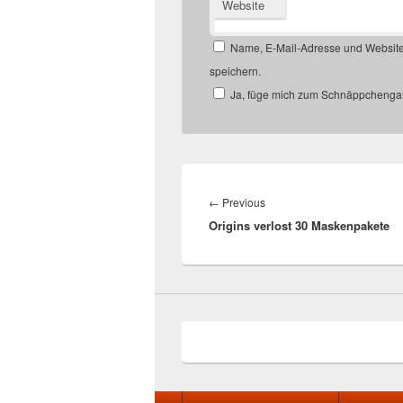
Website
Name, E-Mail-Adresse und Website
speichern.
Ja, füge mich zum Schnäppchengan
Beitragsnavigation
Previous
←
Previous
Origins verlost 30 Maskenpakete
post:
Seitenfuß-