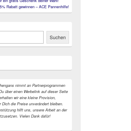
ir ein gratis Geschenk deiner Wahl!
35% Rabatt gewinnen – ACE Pannenhilfe!
Suchen
hengans nimmt an Partnerprogrammen
Du über einen Werbelink auf dieser Seite
erhalten wir eine kleine Provision,
r Dich die Preise unverändert bleiben.
stützung hilft uns, unsere Arbeit an der
rtzusetzen. Vielen Dank dafür!