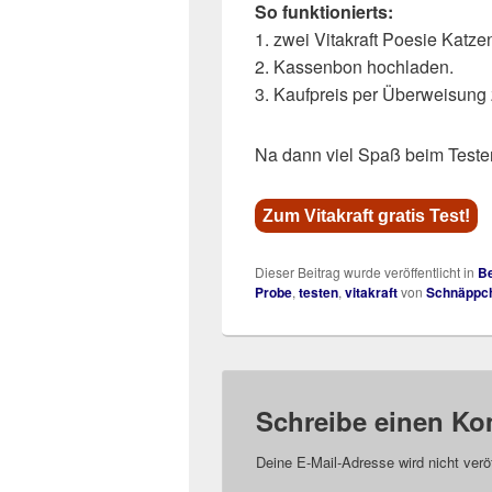
So funktionierts:
1. zwei Vitakraft Poesie Katze
2. Kassenbon hochladen.
3. Kaufpreis per Überweisung 
Na dann viel Spaß beim Teste
Zum Vitakraft gratis Test!
Dieser Beitrag wurde veröffentlicht in
Be
Probe
,
testen
,
vitakraft
von
Schnäppc
Schreibe einen K
Deine E-Mail-Adresse wird nicht veröf