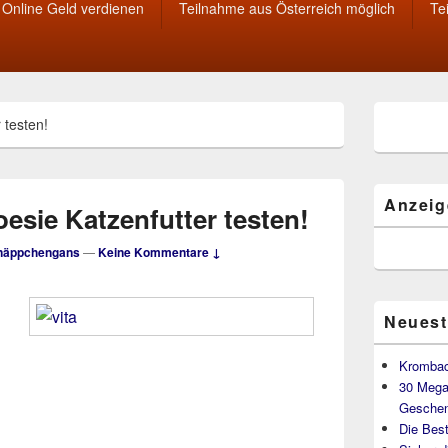
Online Geld verdienen
Teilnahme aus Österreich möglich
Te
Primärer
 testen!
Seitenleisten
Widget-
Bereich
Anzeig
oesie Katzenfutter testen!
näppchengans
—
Keine Kommentare ↓
Neuest
Krombac
30 Mega
Geschen
Die Best