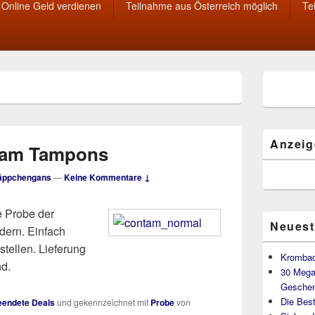
Online Geld verdienen
Teilnahme aus Österreich möglich
Te
Primärer
Seitenleisten
Widget-
Bereich
Anzeig
tam Tampons
äppchengans
—
Keine Kommentare ↓
e Probe der
Neuest
dern. Einfach
tellen. Lieferung
Krombac
nd.
30 Mega
Geschen
Die Best
endete Deals
und gekennzeichnet mit
Probe
von