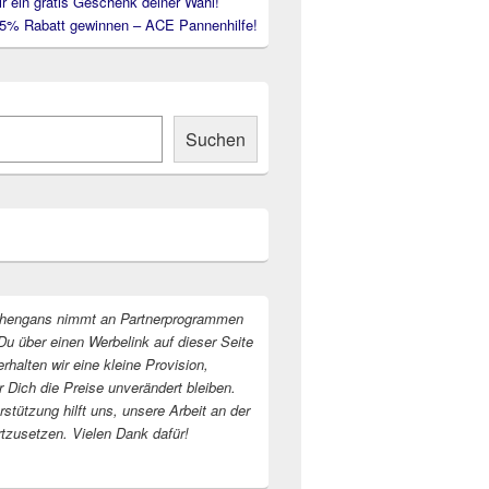
ir ein gratis Geschenk deiner Wahl!
35% Rabatt gewinnen – ACE Pannenhilfe!
Suchen
hengans nimmt an Partnerprogrammen
Du über einen Werbelink auf dieser Seite
erhalten wir eine kleine Provision,
r Dich die Preise unverändert bleiben.
stützung hilft uns, unsere Arbeit an der
rtzusetzen. Vielen Dank dafür!