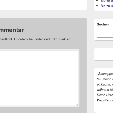
Sicher d
Bis zu 
Suchen
ommentar
fentlicht.
Erforderliche Felder sind mit
*
markiert
*Schnäppc
teil. Wenn 
einkaufst, 
während fü
Deine Unter
Website fo