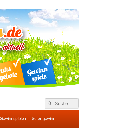
ebote
Search
Suche
for:
 Gewinnspiele mit Sofortgewinn!