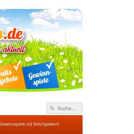
ebote
Search
Suche
for:
 Gewinnspiele mit Sofortgewinn!