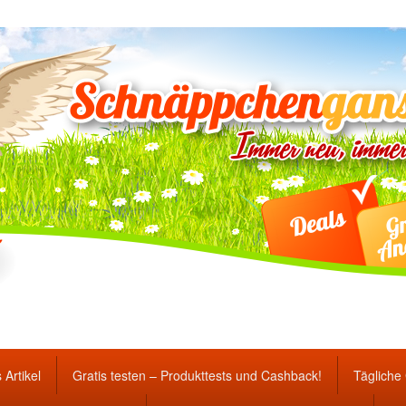
ten Gewinnspiele und Ang
 Artikel
Gratis testen – Produkttests und Cashback!
Tägliche