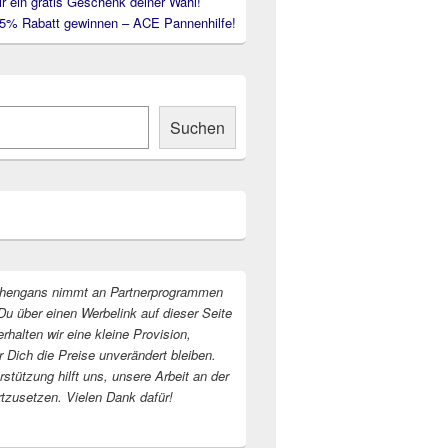
ir ein gratis Geschenk deiner Wahl!
35% Rabatt gewinnen – ACE Pannenhilfe!
Suchen
hengans nimmt an Partnerprogrammen
Du über einen Werbelink auf dieser Seite
erhalten wir eine kleine Provision,
r Dich die Preise unverändert bleiben.
stützung hilft uns, unsere Arbeit an der
rtzusetzen. Vielen Dank dafür!