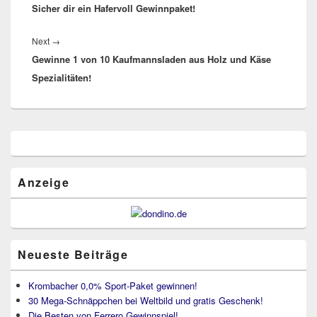
Sicher dir ein Hafervoll Gewinnpaket!
post:
Next
Next
→
Gewinne 1 von 10 Kaufmannsladen aus Holz und Käse
post:
Spezialitäten!
Primärer
Seitenleisten
Widget-
Bereich
Anzeige
Neueste Beiträge
Krombacher 0,0% Sport-Paket gewinnen!
30 Mega-Schnäppchen bei Weltbild und gratis Geschenk!
Die Besten von Ferrero Gewinnspiel!