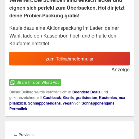
eignen sich perfekt zum Überbacken. Hol dir jetzt
deine Probier-Packung gratis!
Kaufe dazu eine Aktionspackung im Laden deiner
Wahl, lade den Kassenbon hoch und erhalte den
Kaufpreis erstattet.
zum Teilnahmeformular
Anzeige
Share this on WhatsApp
Dieser Beitrag wurde veröffentlicht in
Beendete Deals
und
gekennzeichnet mit
Cashback
,
Gratis
,
gratistesten
,
Kostenlos
,
noa
,
pflanzlich
,
Schnäppchengans
,
vegan
von
Schnäppchengans
.
Permalink
Beitragsnavigation
Previous
←
Previous