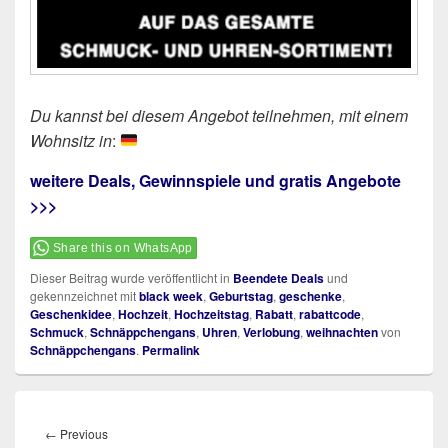
Du kannst bei diesem Angebot teilnehmen, mit einem
Wohnsitz in
:
weitere Deals, Gewinnspiele und gratis Angebote
>>>
Share this on WhatsApp
Dieser Beitrag wurde veröffentlicht in
Beendete Deals
und
gekennzeichnet mit
black week
,
Geburtstag
,
geschenke
,
Geschenkidee
,
Hochzeit
,
Hochzeitstag
,
Rabatt
,
rabattcode
,
Schmuck
,
Schnäppchengans
,
Uhren
,
Verlobung
,
weihnachten
von
Schnäppchengans
.
Permalink
Beitragsnavigation
Previous
←
Previous