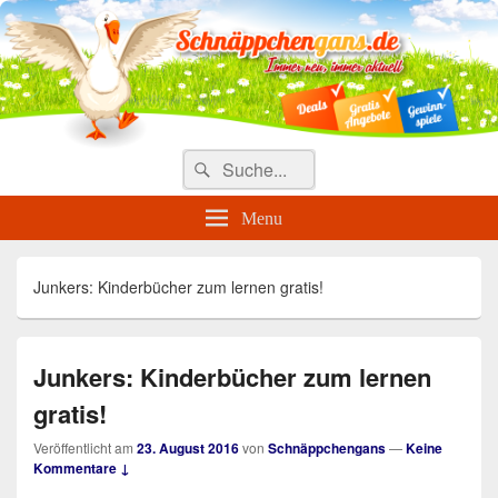
Täglich die besten Gewinnspiele
und Angebote
Search
Suche
for:
Menu
Junkers: Kinderbücher zum lernen gratis!
Junkers: Kinderbücher zum lernen
gratis!
Veröffentlicht am
23. August 2016
von
Schnäppchengans
—
Keine
Kommentare ↓