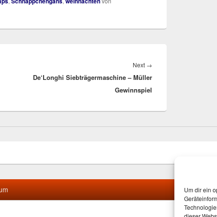
mps
,
Schnäppchengans
,
weihnachten
von
Next
Next
→
De‘Longhi Siebträgermaschine – Müller
post:
Gewinnspiel
sum
Um dir ein o
Geräteinfor
Technologien
dieser Websi