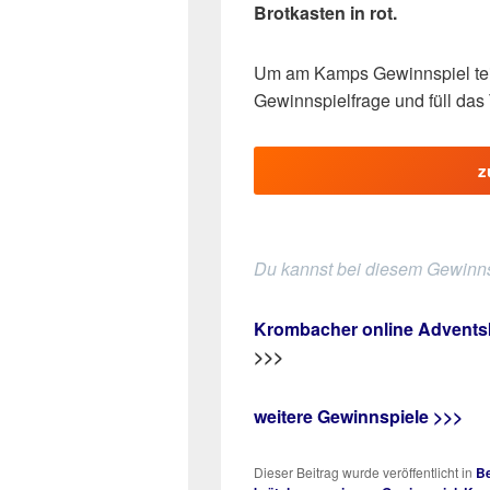
Brotkasten in rot.
Um am Kamps Gewinnspiel tei
Gewinnspielfrage und füll das
z
Du kannst bei diesem Gewinns
Krombacher online Adventsk
>>>
weitere Gewinnspiele >>>
Dieser Beitrag wurde veröffentlicht in
Be