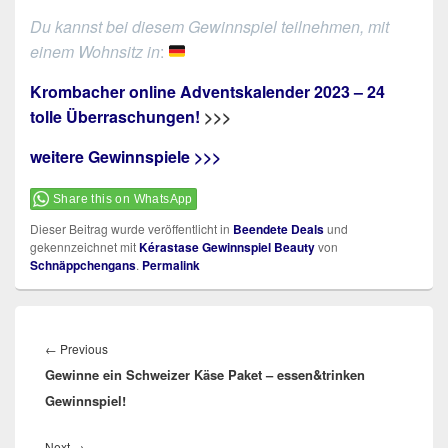
Du kannst bei diesem Gewinnspiel teilnehmen, mit
einem Wohnsitz in
:
Krombacher online Adventskalender 2023 – 24
tolle Überraschungen!
>>>
weitere Gewinnspiele >>>
Share this on WhatsApp
Dieser Beitrag wurde veröffentlicht in
Beendete Deals
und
gekennzeichnet mit
Kérastase Gewinnspiel Beauty
von
Schnäppchengans
.
Permalink
Beitragsnavigation
Previous
←
Previous
Gewinne ein Schweizer Käse Paket – essen&trinken
post:
Gewinnspiel!
Next
Next
→