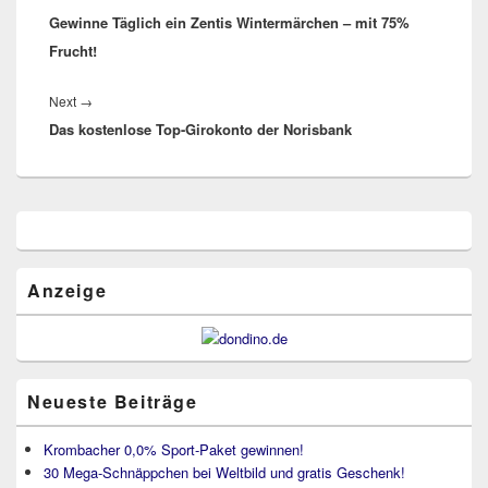
Gewinne Täglich ein Zentis Wintermärchen – mit 75%
post:
Frucht!
Next
Next
→
Das kostenlose Top-Girokonto der Norisbank
post:
Primärer
Seitenleisten
Widget-
Bereich
Anzeige
Neueste Beiträge
Krombacher 0,0% Sport-Paket gewinnen!
30 Mega-Schnäppchen bei Weltbild und gratis Geschenk!