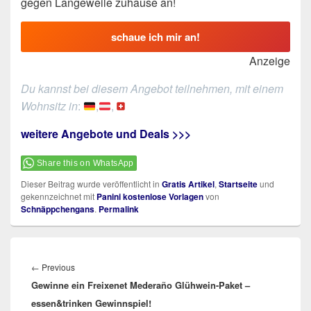
gegen Langeweile zuhause an!
schaue ich mir an!
Anzeige
Du kannst bei diesem Angebot teilnehmen, mit einem
Wohnsitz in
:
,
,
weitere Angebote und Deals >>>
Share this on WhatsApp
Dieser Beitrag wurde veröffentlicht in
Gratis Artikel
,
Startseite
und
gekennzeichnet mit
Panini kostenlose Vorlagen
von
Schnäppchengans
.
Permalink
Beitragsnavigation
Previous
←
Previous
Gewinne ein Freixenet Mederaño Glühwein-Paket –
post:
essen&trinken Gewinnspiel!