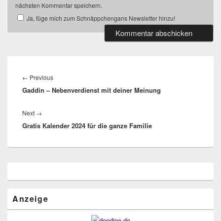
nächsten Kommentar speichern.
Ja, füge mich zum Schnäppchengans Newsletter hinzu!
Beitragsnavigation
Previous
←
Previous
Gaddin – Nebenverdienst mit deiner Meinung
post:
Next
Next
→
Gratis Kalender 2024 für die ganze Familie
post:
Primärer
Seitenleisten
Widget-
Bereich
Anzeige