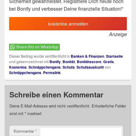
Sicherheit gewährleistet. Registriere Dich heute noch
bei Bonify und verbesser Deine finanzielle Situation!”
kostenlos anmelden
Anzeige
Share this on WhatsApp
Dieser Beitrag wurde veröffentlicht in
Banken & Finanzen
,
Startseite
und gekennzeichnet mit
Bonify
,
Bonität
,
Bonitätsscore
,
Gratis
,
Kostenlos
,
Schnäppchengans
,
Schufa
,
Schufaauskunft
von
Schnäppchengans
.
Permalink
Schreibe einen Kommentar
Deine E-Mail-Adresse wird nicht veröffentlicht.
Erforderliche Felder
sind mit
*
markiert
Kommentar
*