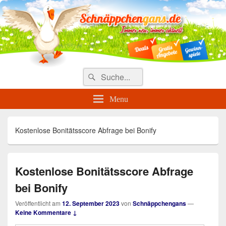
Täglich die besten Gewinnspiele
und Angebote
Search
Suche
for:
Menu
Kostenlose Bonitätsscore Abfrage bei Bonify
Kostenlose Bonitätsscore Abfrage
bei Bonify
Veröffentlicht am
12. September 2023
von
Schnäppchengans
—
Keine Kommentare ↓