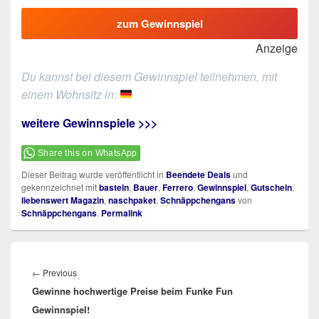
zum Gewinnspiel
Anzeige
Du kannst bei diesem Gewinnspiel teilnehmen, mit
einem Wohnsitz in
:
weitere Gewinnspiele >>>
Share this on WhatsApp
Dieser Beitrag wurde veröffentlicht in
Beendete Deals
und
gekennzeichnet mit
basteln
,
Bauer
,
Ferrero
,
Gewinnspiel
,
Gutschein
,
liebenswert Magazin
,
naschpaket
,
Schnäppchengans
von
Schnäppchengans
.
Permalink
Beitragsnavigation
Previous
←
Previous
Gewinne hochwertige Preise beim Funke Fun
post:
Gewinnspiel!