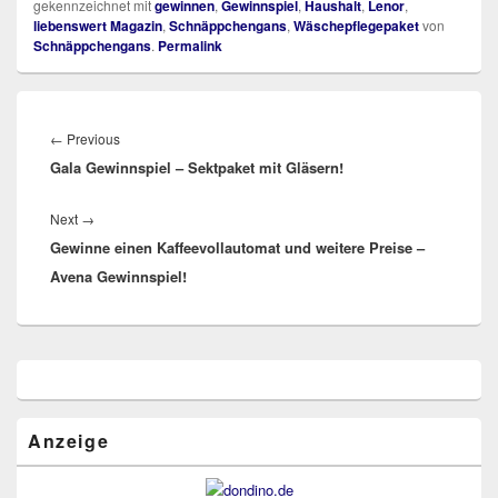
gekennzeichnet mit
gewinnen
,
Gewinnspiel
,
Haushalt
,
Lenor
,
liebenswert Magazin
,
Schnäppchengans
,
Wäschepflegepaket
von
Schnäppchengans
.
Permalink
Beitragsnavigation
Previous
←
Previous
Gala Gewinnspiel – Sektpaket mit Gläsern!
post:
Next
Next
→
Gewinne einen Kaffeevollautomat und weitere Preise –
post:
Avena Gewinnspiel!
Primärer
Seitenleisten
Widget-
Bereich
Anzeige