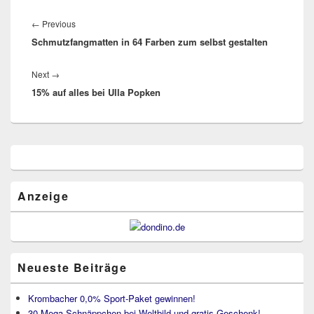
Beitragsnavigation
Previous
←
Previous
Schmutzfangmatten in 64 Farben zum selbst gestalten
post:
Next
Next
→
15% auf alles bei Ulla Popken
post:
Primärer
Seitenleisten
Widget-
Bereich
Anzeige
Neueste Beiträge
Krombacher 0,0% Sport-Paket gewinnen!
30 Mega-Schnäppchen bei Weltbild und gratis Geschenk!