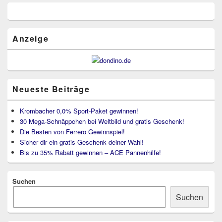
Primärer
Seitenleisten
Widget-
Bereich
Anzeige
Neueste Beiträge
Krombacher 0,0% Sport-Paket gewinnen!
30 Mega-Schnäppchen bei Weltbild und gratis Geschenk!
Die Besten von Ferrero Gewinnspiel!
Sicher dir ein gratis Geschenk deiner Wahl!
Bis zu 35% Rabatt gewinnen – ACE Pannenhilfe!
Suchen
Suchen