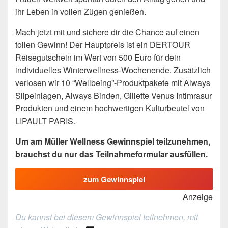
ihr Leben in vollen Zügen genießen.
Mach jetzt mit und sichere dir die Chance auf einen
tollen Gewinn! Der Hauptpreis ist ein DERTOUR
Reisegutschein im Wert von 500 Euro für dein
individuelles Winterwellness-Wochenende. Zusätzlich
verlosen wir 10 “Wellbeing”-Produktpakete mit Always
Slipeinlagen, Always Binden, Gillette Venus Intimrasur
Produkten und einem hochwertigen Kulturbeutel von
LIPAULT PARIS.
Um am Müller Wellness Gewinnspiel teilzunehmen,
brauchst du nur das Teilnahmeformular ausfüllen.
zum Gewinnspiel
Anzeige
Du kannst bei diesem Gewinnspiel teilnehmen, mit