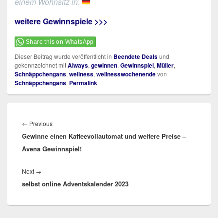
einem Wohnsitz in
:
weitere Gewinnspiele >>>
Share this on WhatsApp
Dieser Beitrag wurde veröffentlicht in
Beendete Deals
und
gekennzeichnet mit
Always
,
gewinnen
,
Gewinnspiel
,
Müller
,
Schnäppchengans
,
wellness
,
wellnesswochenende
von
Schnäppchengans
.
Permalink
Beitragsnavigation
Previous
←
Previous
Gewinne einen Kaffeevollautomat und weitere Preise –
post:
Avena Gewinnspiel!
Next
Next
→
selbst online Adventskalender 2023
post: