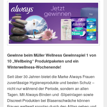
Gewinne beim Müller Wellness Gewinnspiel 1 von
10 „Wellbeing“ Produktpaketen und ein
Winterwellness-Wochenende!
Seit über 30 Jahren bietet die Marke Always Frauen
zuverlässige Hygieneprodukte und besten Schutz –
nicht nur während der Periode, sondern an allen
Tagen. Mit Always-Binden und -Slipeinlagen sowie
Discreet-Produkten bei Blasenschwäche können
Frauen weltweit spontan durch den Alltag gehen und