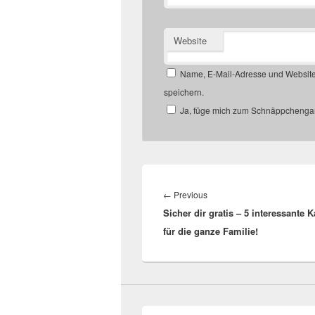
Website
Name, E-Mail-Adresse und Website
speichern.
Ja, füge mich zum Schnäppchengan
Beitragsnavigation
Previous
←
Previous
Sicher dir gratis – 5 interessante 
post:
für die ganze Familie!