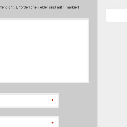
fentlicht.
Erforderliche Felder sind mit
*
markiert
*
*