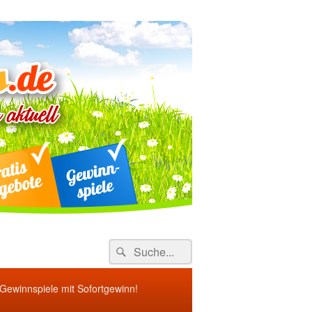
ebote
Search
Suche
for:
 Gewinnspiele mit Sofortgewinn!