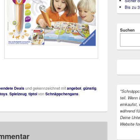
Sicher d
Bis zu 
Suchen
endete Deals
und gekennzeichnet mit
angebot
,
günstig
,
*Schnäppc
toys
,
Spielzeug
,
tiptoi
von
Schnäppchengans
.
teil. Wenn 
einkaufst, 
während fü
Deine Unter
Website fo
ommentar