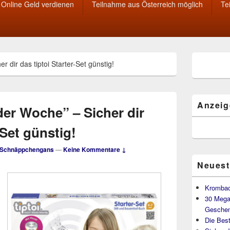
Online Geld verdienen
Teilnahme aus Österreich möglich
Te
Primärer
 dir das tiptoi Starter-Set günstig!
Seitenleisten
Widget-
Bereich
Anzeig
der Woche” – Sicher dir
-Set günstig!
Schnäppchengans
—
Keine Kommentare ↓
Neuest
Krombac
30 Mega
Geschen
Die Best