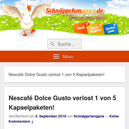
Täglich die besten Gewinnspiele
und Angebote
Search
Suche
for:
Menu
Nescafé Dolce Gusto verlost 1 von 5 Kapselpaketen!
Nescafé Dolce Gusto verlost 1 von 5
Kapselpaketen!
Veröffentlicht am
5. September 2016
von
Schnäppchengans
—
Keine
Kommentare ↓