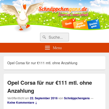
Täglich die besten Gewinnspiele
und Angebote
Search
Suche
for:
Menu
Opel Corsa für nur €111 mtl. ohne Anzahlung
Opel Corsa für nur €111 mtl. ohne
Anzahlung
Veröffentlicht am
22. September 2016
von
Schnäppchengans
—
Keine Kommentare ↓