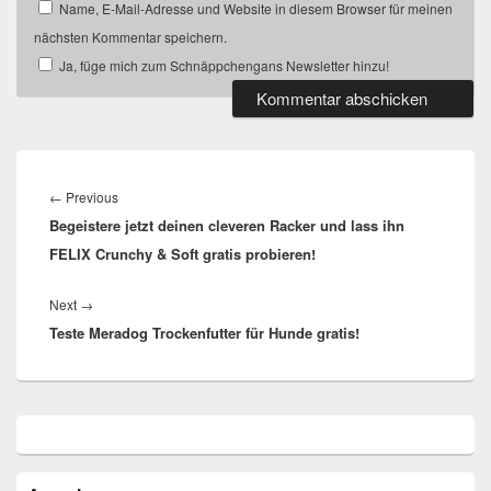
Name, E-Mail-Adresse und Website in diesem Browser für meinen
nächsten Kommentar speichern.
Ja, füge mich zum Schnäppchengans Newsletter hinzu!
Beitragsnavigation
Previous
←
Previous
Begeistere jetzt deinen cleveren Racker und lass ihn
post:
FELIX Crunchy & Soft gratis probieren!
Next
Next
→
Teste Meradog Trockenfutter für Hunde gratis!
post:
Primärer
Seitenleisten
Widget-
Bereich