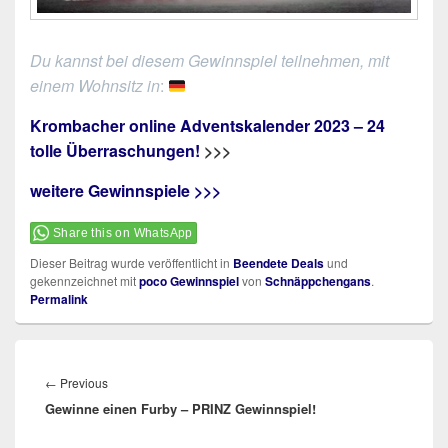
Du kannst bei diesem Gewinnspiel teilnehmen, mit
einem Wohnsitz in
:
Krombacher online Adventskalender 2023 – 24
tolle Überraschungen!
>>>
weitere Gewinnspiele >>>
Share this on WhatsApp
Dieser Beitrag wurde veröffentlicht in
Beendete Deals
und
gekennzeichnet mit
poco Gewinnspiel
von
Schnäppchengans
.
Permalink
Beitragsnavigation
Previous
←
Previous
Gewinne einen Furby – PRINZ Gewinnspiel!
post: