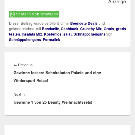
Anzeige
Share this on WhatsApp
Dieser Beitrag wurde veröffentlicht in
Beendete Deals
und
gekennzeichnet mit
Bonduelle
,
Cashback
,
Crunchy Mix
,
Gratis
,
gratis
testen
,
Insalata Mix
,
Kostenlos
,
salat
,
Schnäppchengans
von
Schnäppchengans
.
Permalink
Beitragsnavigation
Previous
←
Previous
Gewinne leckere Schokoladen Pakete und eine
post:
Wintersport Reise!
Next
Next
→
Gewinne 1 von 25 Beauty Weihnachtssets!
post:
Primärer
Seitenleisten