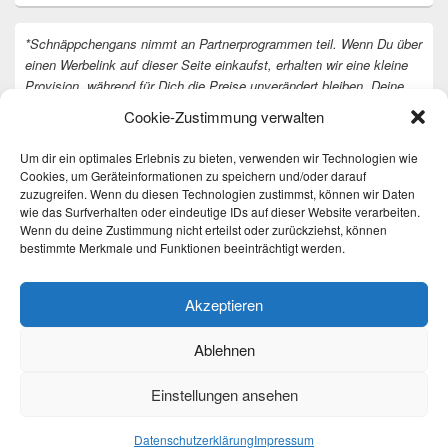
*Schnäppchengans nimmt an Partnerprogrammen teil. Wenn Du über
einen Werbelink auf dieser Seite einkaufst, erhalten wir eine kleine
Provision, während für Dich die Preise unverändert bleiben. Deine
Unterstützung hilft uns, unsere Arbeit an der Website fortzusetzen.
Cookie-Zustimmung verwalten
Vielen Dank dafür!
Um dir ein optimales Erlebnis zu bieten, verwenden wir Technologien wie
Cookies, um Geräteinformationen zu speichern und/oder darauf
zuzugreifen. Wenn du diesen Technologien zustimmst, können wir Daten
wie das Surfverhalten oder eindeutige IDs auf dieser Website verarbeiten.
Wenn du deine Zustimmung nicht erteilst oder zurückziehst, können
bestimmte Merkmale und Funktionen beeinträchtigt werden.
Akzeptieren
Ablehnen
Einstellungen ansehen
Copyright © 2026
Täglich die besten Gewinnspiele und Angebote
. All Rights Reserved.
Datenschutzerklärung
Datenschutzerklärung
Impressum
Theme: Catch Box by
Catch Themes