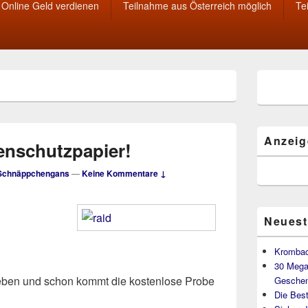
Online Geld verdienen
Teilnahme aus Österreich möglich
Te
Primärer
Seitenleisten
Widget-
Bereich
Anzeig
tenschutzpapier!
Schnäppchengans
—
Keine Kommentare ↓
Neuest
Krombac
30 Mega
eben und schon kommt die kostenlose Probe
Geschen
Die Best