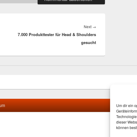
Next
Next
→
7.000 Produkttester für Head & Shoulders
post:
gesucht
sum
Um dir ein o
Geräteinfor
Technologien
dieser Websi
können best