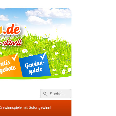
ebote
Search
Suche
for:
 Gewinnspiele mit Sofortgewinn!