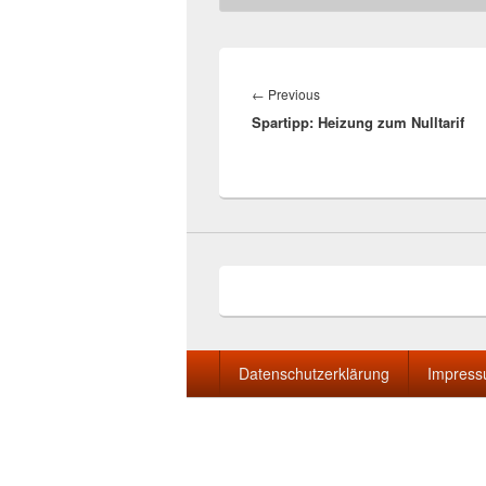
Beitragsnavigation
Previous
←
Previous
Spartipp: Heizung zum Nulltarif
post:
Seitenfuß-
Datenschutzerklärung
Impres
Menü