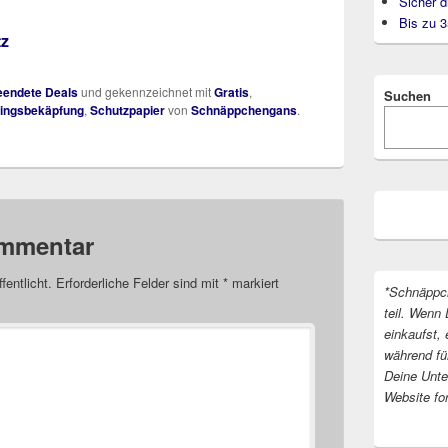
Sicher d
Bis zu 
tz
endete Deals
und gekennzeichnet mit
Gratis
,
Suchen
ingsbekäpfung
,
Schutzpapier
von
Schnäppchengans
.
ommentar
fentlicht.
Erforderliche Felder sind mit
*
markiert
*Schnäppc
teil. Wenn 
einkaufst, 
während fü
Deine Unter
Website fo