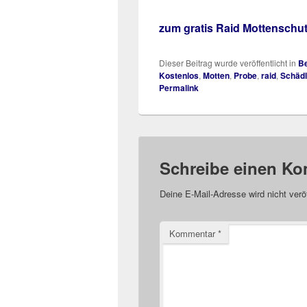
zum gratis Raid Mottenschu
Dieser Beitrag wurde veröffentlicht in
Be
Kostenlos
,
Motten
,
Probe
,
raid
,
Schädl
Permalink
Schreibe einen K
Deine E-Mail-Adresse wird nicht veröf
Kommentar
*