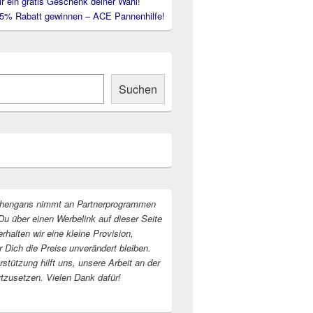
ir ein gratis Geschenk deiner Wahl!
35% Rabatt gewinnen – ACE Pannenhilfe!
Suchen
hengans nimmt an Partnerprogrammen
Du über einen Werbelink auf dieser Seite
erhalten wir eine kleine Provision,
r Dich die Preise unverändert bleiben.
stützung hilft uns, unsere Arbeit an der
rtzusetzen. Vielen Dank dafür!