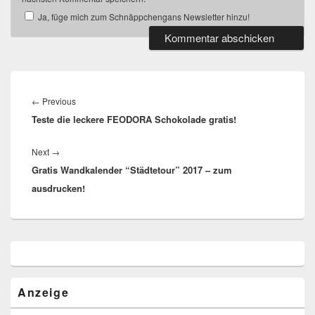
Ja, füge mich zum Schnäppchengans Newsletter hinzu!
Beitragsnavigation
Previous
←
Previous
Teste die leckere FEODORA Schokolade gratis!
post:
Next
Next
→
Gratis Wandkalender “Städtetour” 2017 – zum
post:
ausdrucken!
Primärer
Seitenleisten
Widget-
Bereich
Anzeige