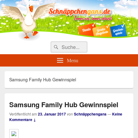
Täglich die besten Gewinnspiele
und Angebote
Search
Suche
for:
Menu
Samsung Family Hub Gewinnspiel
Samsung Family Hub Gewinnspiel
Veröffentlicht am
23. Januar 2017
von
Schnäppchengans
—
Keine
Kommentare ↓