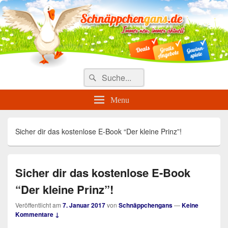
Täglich die besten Gewinnspiele
und Angebote
Search
Suche
for:
Menu
Sicher dir das kostenlose E-Book “Der kleine Prinz”!
Sicher dir das kostenlose E-Book
“Der kleine Prinz”!
Veröffentlicht am
7. Januar 2017
von
Schnäppchengans
—
Keine
Kommentare ↓