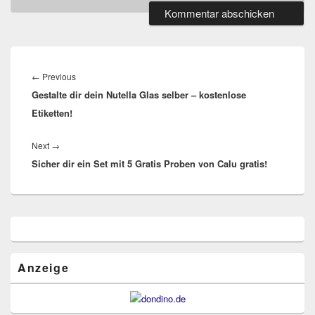
Beitragsnavigation
Previous
←
Previous
Gestalte dir dein Nutella Glas selber – kostenlose
post:
Etiketten!
Next
Next
→
Sicher dir ein Set mit 5 Gratis Proben von Calu gratis!
post:
Primärer
Seitenleisten
Widget-
Bereich
Anzeige