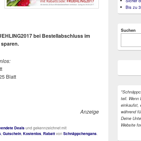
Sicher d
Bis zu 
Suchen
UEHLING2017 bei Bestellabschluss im
 sparen.
nlos:
tt
25 Blatt
*Schnäppc
teil. Wenn 
einkaufst, 
Anzeige
während fü
Deine Unter
Website fo
endete Deals
und gekennzeichnet mit
s
,
Gutschein
,
Kostenlos
,
Rabatt
von
Schnäppchengans
.