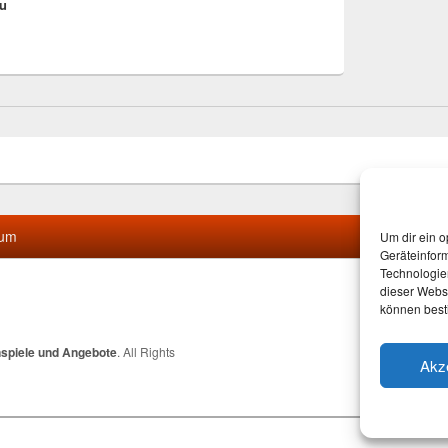
zu
sum
Um dir ein o
Geräteinfor
Technologien
dieser Websi
können best
nspiele und Angebote
. All Rights
Akz