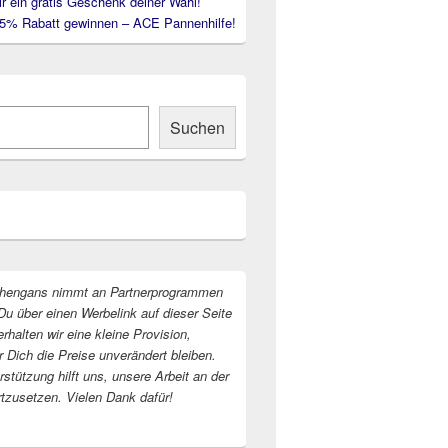
ir ein gratis Geschenk deiner Wahl!
35% Rabatt gewinnen – ACE Pannenhilfe!
Suchen
hengans nimmt an Partnerprogrammen
Du über einen Werbelink auf dieser Seite
erhalten wir eine kleine Provision,
r Dich die Preise unverändert bleiben.
stützung hilft uns, unsere Arbeit an der
rtzusetzen. Vielen Dank dafür!