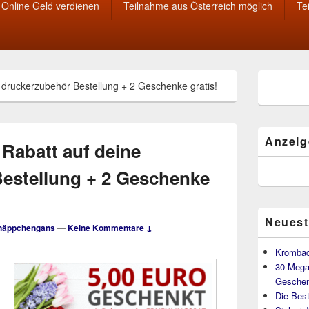
Online Geld verdienen
Teilnahme aus Österreich möglich
Te
Primärer
ne druckerzubehör Bestellung + 2 Geschenke gratis!
Seitenleisten
Widget-
Bereich
Anzeig
€ Rabatt auf deine
estellung + 2 Geschenke
Neuest
näppchengans
—
Keine Kommentare ↓
Krombac
30 Mega
Geschen
Die Best