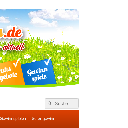
ebote
Search
Suche
for:
 Gewinnspiele mit Sofortgewinn!