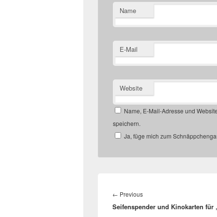
Name
E-Mail
Website
Name, E-Mail-Adresse und Website
speichern.
Ja, füge mich zum Schnäppchengan
Beitragsnavigation
Previous
←
Previous
Seifenspender und Kinokarten für 
post: