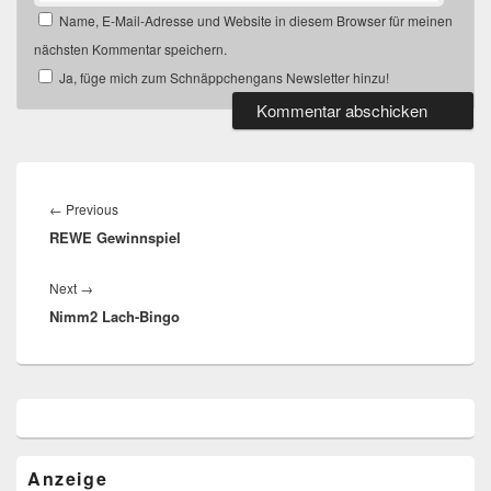
Name, E-Mail-Adresse und Website in diesem Browser für meinen
nächsten Kommentar speichern.
Ja, füge mich zum Schnäppchengans Newsletter hinzu!
Beitragsnavigation
Previous
←
Previous
REWE Gewinnspiel
post:
Next
Next
→
Nimm2 Lach-Bingo
post:
Primärer
Seitenleisten
Widget-
Bereich
Anzeige