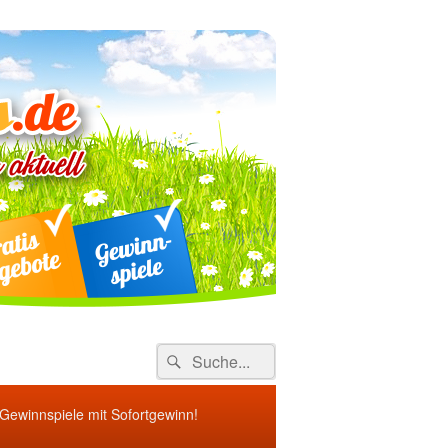
ebote
Search
Suche
for:
 Gewinnspiele mit Sofortgewinn!