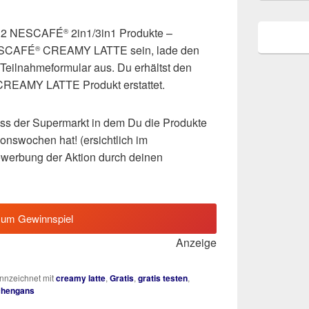
ns 2 NESCAFÉ
2in1/3in1 Produkte –
®
ESCAFÉ
CREAMY LATTE sein, lade den
®
Teilnahmeformular aus. Du erhältst den
REAMY LATTE Produkt erstattet.
dass der Supermarkt in dem Du die Produkte
onswochen hat! (ersichtlich im
werbung der Aktion durch deinen
zum Gewinnspiel
Anzeige
nzeichnet mit
creamy latte
,
Gratis
,
gratis testen
,
chengans