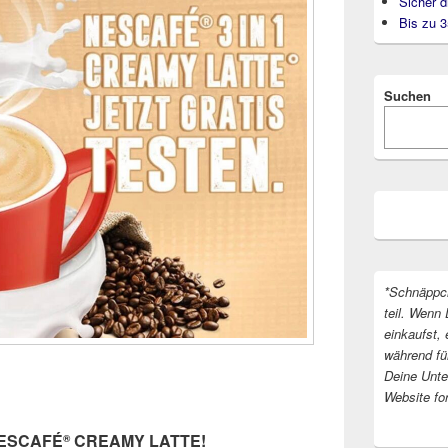
Sicher d
Bis zu 
Suchen
*Schnäppc
teil. Wenn 
einkaufst, 
während fü
Deine Unter
Website fo
 NESCAFÉ
CREAMY LATTE!
®