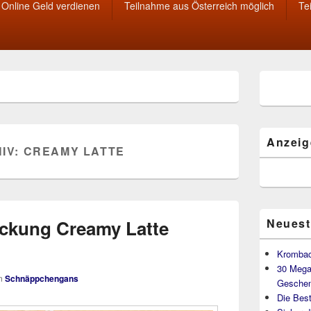
Online Geld verdienen
Teilnahme aus Österreich möglich
Te
Primärer
Seitenleisten
Widget-
Bereich
Anzeig
IV:
CREAMY LATTE
Packung Creamy Latte
Neuest
Krombac
30 Mega
n
Schnäppchengans
Geschen
Die Best