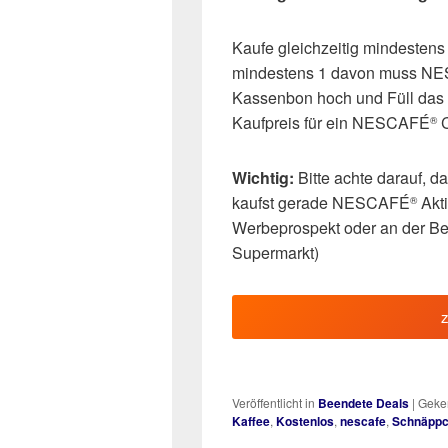
Kaufe gleichzeitig mindeste
mindestens 1 davon muss N
Kassenbon hoch und Füll das 
Kaufpreis für ein NESCAFÉ
C
®
Wichtig:
Bitte achte darauf, 
kaufst gerade NESCAFÉ
Akti
®
Werbeprospekt oder an der Be
Supermarkt)
Veröffentlicht in
Beendete Deals
|
Geken
Kaffee
,
Kostenlos
,
nescafe
,
Schnäpp