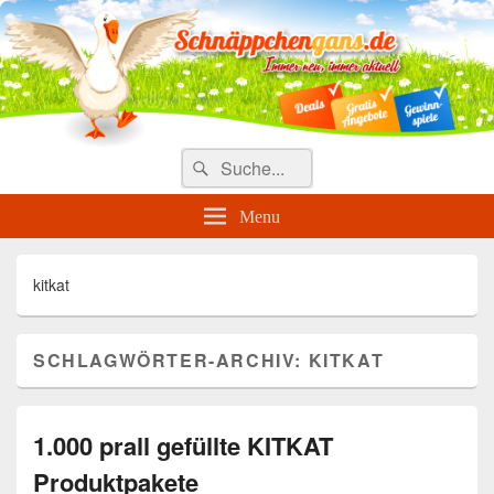
Täglich die besten Gewinnspiele
und Angebote
Search
Suche
for:
Menu
kitkat
SCHLAGWÖRTER-ARCHIV:
KITKAT
1.000 prall gefüllte KITKAT
Produktpakete