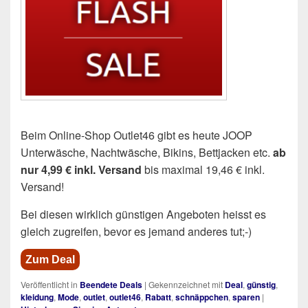
Beim Online-Shop Outlet46 gibt es heute JOOP
Unterwäsche, Nachtwäsche, Bikins, Bettjacken etc.
ab
nur 4,99 € inkl. Versand
bis maximal 19,46 € inkl.
Versand!
Bei diesen wirklich günstigen Angeboten heisst es
gleich zugreifen, bevor es jemand anderes tut;-)
Zum Deal
Veröffentlicht in
Beendete Deals
|
Gekennzeichnet mit
Deal
,
günstig
,
kleidung
,
Mode
,
outlet
,
outlet46
,
Rabatt
,
schnäppchen
,
sparen
|