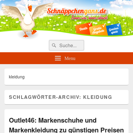
Täglich die besten Gewinnspiele
und Angebote
Search
Suche
for:
Menu
kleidung
SCHLAGWÖRTER-ARCHIV:
KLEIDUNG
Outlet46: Markenschuhe und
Markenkleidung zu günstigen Preisen