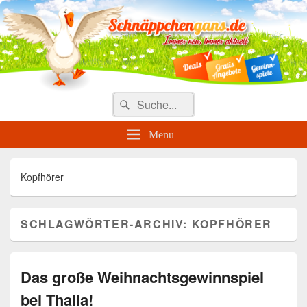
Täglich die besten Gewinnspiele
und Angebote
Search
Suche
for:
Menu
Kopfhörer
SCHLAGWÖRTER-ARCHIV:
KOPFHÖRER
Das große Weihnachtsgewinnspiel
bei Thalia!