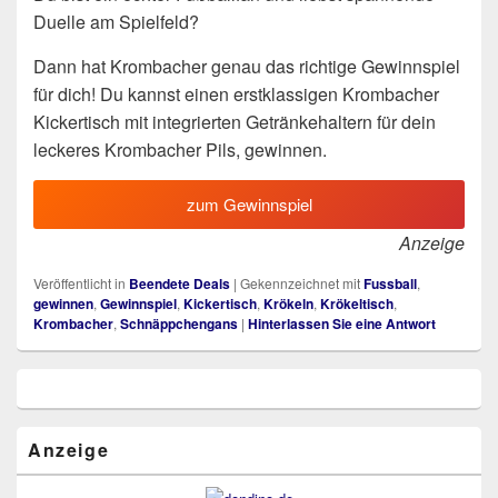
Duelle am Spielfeld?
Dann hat Krombacher genau das richtige Gewinnspiel
für dich! Du kannst einen erstklassigen Krombacher
Kickertisch mit integrierten Getränkehaltern für dein
leckeres Krombacher Pils, gewinnen.
zum Gewinnspiel
Anzeige
Veröffentlicht in
Beendete Deals
|
Gekennzeichnet mit
Fussball
,
gewinnen
,
Gewinnspiel
,
Kickertisch
,
Krökeln
,
Krökeltisch
,
Krombacher
,
Schnäppchengans
|
Hinterlassen Sie eine Antwort
Primärer
Seitenleisten
Widget-
Bereich
Anzeige