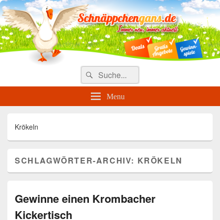
Täglich die besten Gewinnspiele
und Angebote
Search
Suche
for:
Menu
Krökeln
SCHLAGWÖRTER-ARCHIV:
KRÖKELN
Gewinne einen Krombacher
Kickertisch