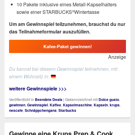
10 Pakete inklusive eines Metall-Kapselhalters
sowie einer STARBUCKS
Wintertasse
®
Um am Gewinnspiel teilzunehmen, brauchst du nur
das Teilnahmeformular auszufüllen.
Kafee-Paket gewinnen!
Anzeige
Du kannst bei diesem Gewinnspiel teilnehmen, mit
einem Wohnsitz in
:
weitere Gewinnspiele >>>
Veröffentlicht in
Beendete Deals
|
Gekennzeichnet mit
Dolce gusto
,
gewinnen
,
Gewinnspiel
,
Kaffee
,
Kapselmaschine
,
Kapseln
,
krups
,
nescafe
,
Schnäppchengans
,
Starbucks
Gewinne eine Krups Prep & Cook