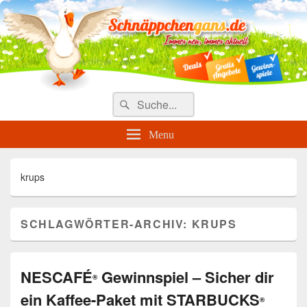
Täglich die besten Gewinnspiele
und Angebote
Search
Suche
for:
Menu
krups
SCHLAGWÖRTER-ARCHIV:
KRUPS
NESCAFÉ
Gewinnspiel – Sicher dir
®
ein Kaffee-Paket mit STARBUCKS
®