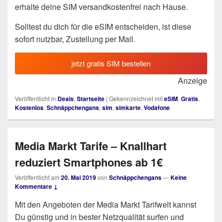
erhalte deine SIM versandkostenfrei nach Hause.
Solltest du dich für die eSIM entscheiden, ist diese
sofort nutzbar, Zustellung per Mail.
jetzt gratis SIM bestellen
Anzeige
Veröffentlicht in
Deals
,
Startseite
|
Gekennzeichnet mit
eSIM
,
Gratis
,
Kostenlos
,
Schnäppchengans
,
sim
,
simkarte
,
Vodafone
Media Markt Tarife – Knallhart
reduziert Smartphones ab 1€
Veröffentlicht am
20. Mai 2019
von
Schnäppchengans
—
Keine
Kommentare ↓
Mit den Angeboten der Media Markt Tarifwelt kannst
Du günstig und in bester Netzqualität surfen und