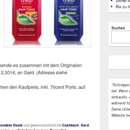
Sicher d
Bis zu 
Suchen
d sende es zusammen mit dem Originalen
12.2016, an Gard. (Adresse siehe
*Schnäppc
hen den Kaufpreis, inkl. 70cent Porto, auf
teil. Wenn 
einkaufst, 
während fü
Deine Unter
Website fo
endete Deals
und gekennzeichnet mit
Cashback
,
Gard