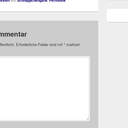
testen
von
Schnäppchengans
.
Permalink
ommentar
fentlicht.
Erforderliche Felder sind mit
*
markiert