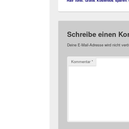
Hair Tonic
,
Gratis
,
Kostenlos
,
sparen
,
Schreibe einen K
Deine E-Mail-Adresse wird nicht veröf
Kommentar
*