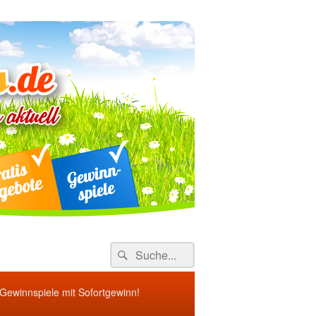
ebote
Search
Suche
for:
 Gewinnspiele mit Sofortgewinn!