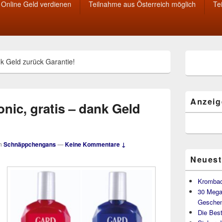
Online Geld verdienen
Teilnahme aus Österreich möglich
Te
Primärer
nk Geld zurück Garantie!
Seitenleisten
Widget-
Bereich
Anzeig
onic, gratis – dank Geld
n
Schnäppchengans
—
Keine Kommentare ↓
Neuest
Krombac
30 Mega
Geschen
Die Best