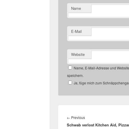
Name
E-Mail
Website
Name, E-Mail-Adresse und Website
speichern.
Ja, füge mich zum Schnäppchengan
Beitragsnavigation
Previous
←
Previous
Schwab verlost Kitchen Aid, Pizz
post: