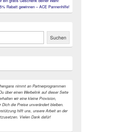
ir ein gratis Geschenk deiner Wahl!
35% Rabatt gewinnen – ACE Pannenhilfe!
Suchen
hengans nimmt an Partnerprogrammen
Du über einen Werbelink auf dieser Seite
erhalten wir eine kleine Provision,
r Dich die Preise unverändert bleiben.
stützung hilft uns, unsere Arbeit an der
rtzusetzen. Vielen Dank dafür!