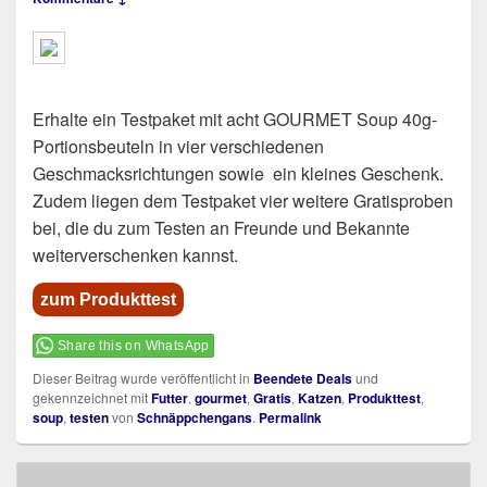
Erhalte ein Testpaket mit acht GOURMET Soup 40g-
Portionsbeuteln in vier verschiedenen
Geschmacksrichtungen sowie ein kleines Geschenk.
Zudem liegen dem Testpaket vier weitere Gratisproben
bei, die du zum Testen an Freunde und Bekannte
weiterverschenken kannst.
zum Produkttest
Share this on WhatsApp
Dieser Beitrag wurde veröffentlicht in
Beendete Deals
und
gekennzeichnet mit
Futter
,
gourmet
,
Gratis
,
Katzen
,
Produkttest
,
soup
,
testen
von
Schnäppchengans
.
Permalink