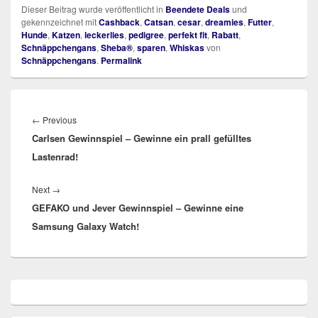
Dieser Beitrag wurde veröffentlicht in
Beendete Deals
und
gekennzeichnet mit
Cashback
,
Catsan
,
cesar
,
dreamies
,
Futter
,
Hunde
,
Katzen
,
leckerlies
,
pedigree
,
perfekt fit
,
Rabatt
,
Schnäppchengans
,
Sheba®
,
sparen
,
Whiskas
von
Schnäppchengans
.
Permalink
Beitragsnavigation
Previous
←
Previous
Carlsen Gewinnspiel – Gewinne ein prall gefülltes
post:
Lastenrad!
Next
Next
→
GEFAKO und Jever Gewinnspiel – Gewinne eine
post:
Samsung Galaxy Watch!
Primärer
Seitenleisten
Widget-