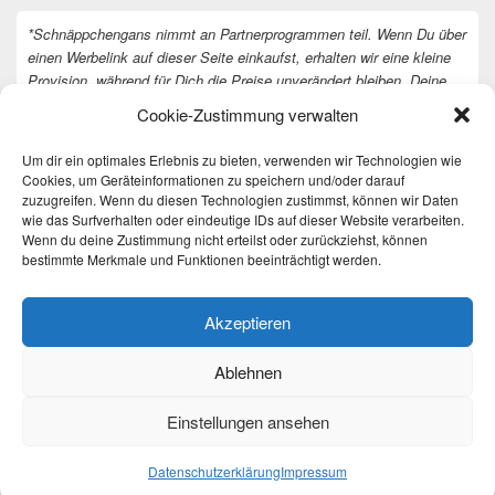
*Schnäppchengans nimmt an Partnerprogrammen teil. Wenn Du über
einen Werbelink auf dieser Seite einkaufst, erhalten wir eine kleine
Provision, während für Dich die Preise unverändert bleiben. Deine
Unterstützung hilft uns, unsere Arbeit an der Website fortzusetzen.
Cookie-Zustimmung verwalten
Vielen Dank dafür!
Um dir ein optimales Erlebnis zu bieten, verwenden wir Technologien wie
Cookies, um Geräteinformationen zu speichern und/oder darauf
zuzugreifen. Wenn du diesen Technologien zustimmst, können wir Daten
wie das Surfverhalten oder eindeutige IDs auf dieser Website verarbeiten.
Wenn du deine Zustimmung nicht erteilst oder zurückziehst, können
bestimmte Merkmale und Funktionen beeinträchtigt werden.
Akzeptieren
Ablehnen
Einstellungen ansehen
Copyright © 2026
Täglich die besten Gewinnspiele und Angebote
. All Rights Reserved.
Datenschutzerklärung
Datenschutzerklärung
Impressum
Theme: Catch Box by
Catch Themes