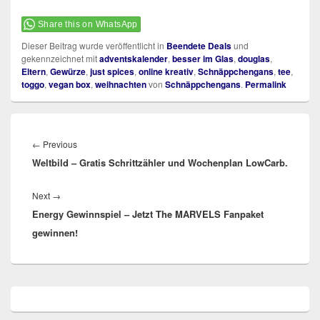
Share this on WhatsApp
Dieser Beitrag wurde veröffentlicht in
Beendete Deals
und
gekennzeichnet mit
adventskalender
,
besser im Glas
,
douglas
,
Eltern
,
Gewürze
,
just spices
,
online kreativ
,
Schnäppchengans
,
tee
,
toggo
,
vegan box
,
weihnachten
von
Schnäppchengans
.
Permalink
Beitragsnavigation
Previous
←
Previous
Weltbild – Gratis Schrittzähler und Wochenplan LowCarb.
post:
Next
Next
→
Energy Gewinnspiel – Jetzt The MARVELS Fanpaket
post:
gewinnen!
Primärer
Seitenleisten
Widget-