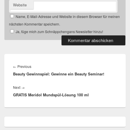
Website
Name, E-Mail-Adresse und Website in diesem Browser für meinen
nächsten Kommentar speichern.
Ja, füge mich zum Schnäppchengans Newsletter hinzu!
Beitragsnavigation
Previous
←
Previous
Beauty Gewinnspiel: Gewinne ein Beauty Seminar!
post:
Next
Next
→
GRATIS Meridol Mundspül-Lösung 100 ml
post:
Primärer
Seitenleisten
Widget-