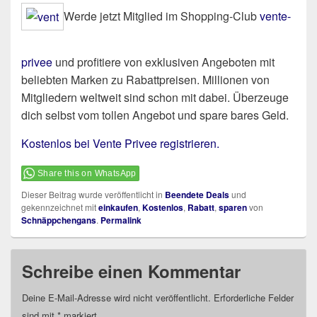
Werde jetzt Mitglied im Shopping-Club
vente-
privee
und profitiere von exklusiven Angeboten mit
beliebten Marken zu Rabattpreisen. Millionen von
Mitgliedern weltweit sind schon mit dabei. Überzeuge
dich selbst vom tollen Angebot und spare bares Geld.
Kostenlos bei Vente Privee registrieren.
Share this on WhatsApp
Dieser Beitrag wurde veröffentlicht in
Beendete Deals
und
gekennzeichnet mit
einkaufen
,
Kostenlos
,
Rabatt
,
sparen
von
Schnäppchengans
.
Permalink
Schreibe einen Kommentar
Deine E-Mail-Adresse wird nicht veröffentlicht.
Erforderliche Felder
sind mit
*
markiert