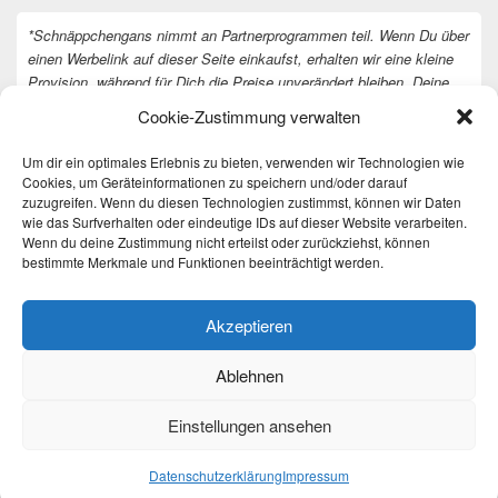
*Schnäppchengans nimmt an Partnerprogrammen teil. Wenn Du über
einen Werbelink auf dieser Seite einkaufst, erhalten wir eine kleine
Provision, während für Dich die Preise unverändert bleiben. Deine
Unterstützung hilft uns, unsere Arbeit an der Website fortzusetzen.
Cookie-Zustimmung verwalten
Vielen Dank dafür!
Um dir ein optimales Erlebnis zu bieten, verwenden wir Technologien wie
Cookies, um Geräteinformationen zu speichern und/oder darauf
zuzugreifen. Wenn du diesen Technologien zustimmst, können wir Daten
wie das Surfverhalten oder eindeutige IDs auf dieser Website verarbeiten.
Wenn du deine Zustimmung nicht erteilst oder zurückziehst, können
bestimmte Merkmale und Funktionen beeinträchtigt werden.
Akzeptieren
Ablehnen
Einstellungen ansehen
Copyright © 2026
Täglich die besten Gewinnspiele und Angebote
. All Rights Reserved.
Datenschutzerklärung
Datenschutzerklärung
Impressum
Theme: Catch Box by
Catch Themes