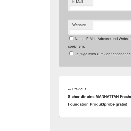
E-Mail
Website
Name, E-Mail-Adresse und Website
speichern.
Ja, füge mich zum Schnäppchengan
Beitragsnavigation
Previous
←
Previous
Sicher dir eine MANHATTAN Fresh
post:
Foundation Produktprobe gratis!