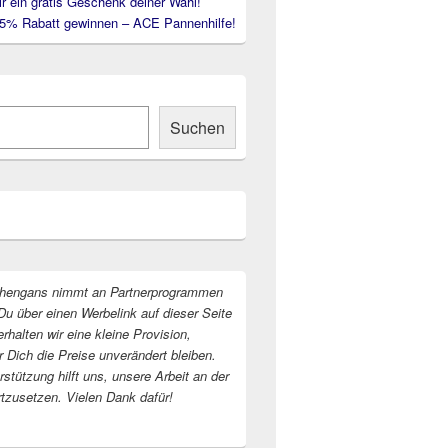
ir ein gratis Geschenk deiner Wahl!
35% Rabatt gewinnen – ACE Pannenhilfe!
Suchen
hengans nimmt an Partnerprogrammen
Du über einen Werbelink auf dieser Seite
erhalten wir eine kleine Provision,
r Dich die Preise unverändert bleiben.
stützung hilft uns, unsere Arbeit an der
rtzusetzen. Vielen Dank dafür!