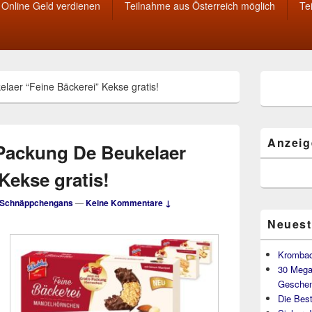
Online Geld verdienen
Teilnahme aus Österreich möglich
Te
Primärer
laer “Feine Bäckerei” Kekse gratis!
Seitenleisten
Widget-
Bereich
Anzeig
Packung De Beukelaer
Kekse gratis!
Schnäppchengans
—
Keine Kommentare ↓
Neuest
Krombac
30 Mega
Geschen
Die Best