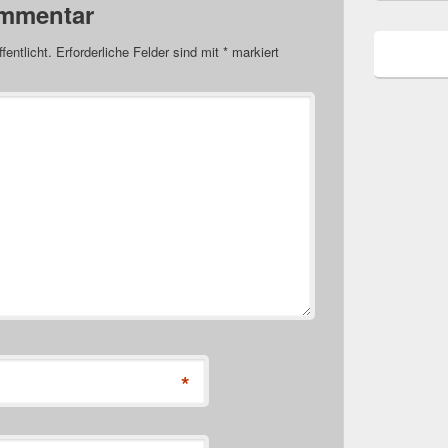
ommentar
fentlicht.
Erforderliche Felder sind mit
*
markiert
*