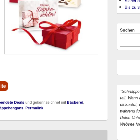
Sicher d
Bis zu 
Suchen
ite
*Schnäppc
teil. Wenn 
endete Deals
und gekennzeichnet mit
Bäckerei
,
einkaufst, 
äppchengans
.
Permalink
während fü
Deine Unter
Website fo