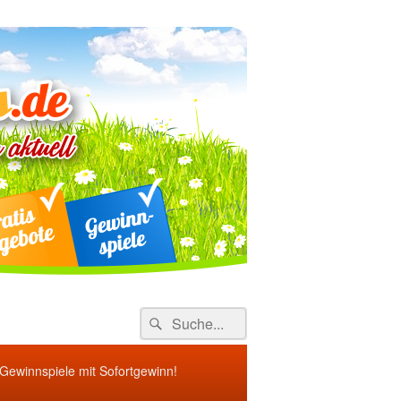
ebote
Search
Suche
for:
 Gewinnspiele mit Sofortgewinn!